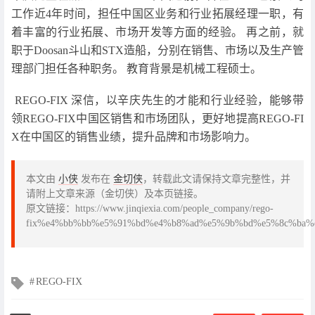
工作近4年时间，担任中国区业务和行业拓展经理一职，有
着丰富的行业拓展、市场开发等方面的经验。 再之前，就
职于Doosan斗山和STX造船，分别在销售、市场以及生产管
理部门担任各种职务。 教育背景是机械工程硕士。
REGO-FIX 深信，以辛庆先生的才能和行业经验，能够带
领REGO-FIX中国区销售和市场团队，更好地提高REGO-FI
X在中国区的销售业绩，提升品牌和市场影响力。
本文由
小侠
发布在
金切侠
，转载此文请保持文章完整性，并
请附上文章来源（金切侠）及本页链接。
原文链接：https://www.jinqiexia.com/people_company/rego-
fix%e4%bb%bb%e5%91%bd%e4%b8%ad%e5%9b%bd%e5%8c%ba%
文
REGO-FIX
章
标