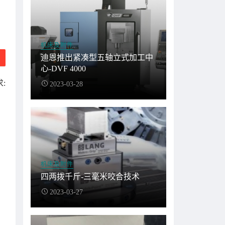
机床及附件
迪恩推出紧凑型五轴立式加工中
心-DVF 4000
:
2023-03-28
机床及附件
四两拨千斤-三毫米咬合技术
2023-03-27