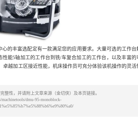
加工中心的丰富选配定有一款满足您的应用要求。大量可选的工作台
行高动态性能5轴加工的工作台到铣/车复合加工的工作台，以及丰富的
，卓越加工区接近性能，机床操作员可充分体验该机操作的灵活
章完整性，并请附上文章来源（金切侠）及本页链接。
machinetools/dmu-95-monoblock-
1%e5%85%b7%e5%88%b6%e9%80%a0/