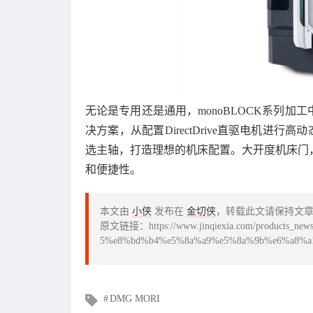
无论是专用还是通用，monoBLOCK系列
决方案，从配置DirectDrive直驱电机进
选主轴，打造理想的机床配置。大开度机床门
和便捷性。
本文由
小侠
发布在
金切侠
，转载此文请保持文
原文链接：https://www.jinqiexia.com/products_news/
5%e8%bd%b4%e5%8a%a9%e5%8a%9b%e6%a8%a
文
DMG MORI
章