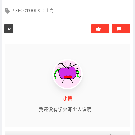
文
SECOTOOLS
山高
章
标
签
0
0
小侠
我还没有学会写个人说明！