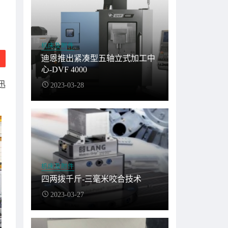
机床及附件
迪恩推出紧凑型五轴立式加工中
心-DVF 4000
迅
2023-03-28
机床及附件
四两拨千斤-三毫米咬合技术
2023-03-27