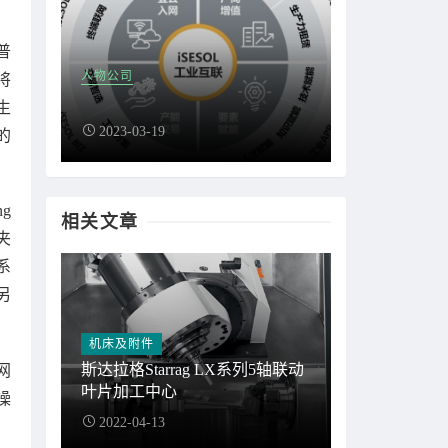
普
人物公司
将
生
2023-03-19
的
g
相关文章
夹
系
另
机床及附件
斯达拉格Starrag LX系列5轴联动
网
叶片加工中心
操
2022-04-13