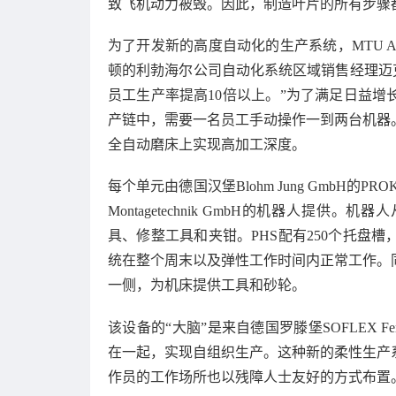
致飞机动力被毁。因此，制造叶片的所有步骤
为了开发新的高度自动化的生产系统，MTU 
顿的利勃海尔公司自动化系统区域销售经理迈克尔·阿
员工生产率提高10倍以上。”为了满足日益
产链中，需要一名员工手动操作一到两台机器
全自动磨床上实现高加工深度。
每个单元由德国汉堡Blohm Jung GmbH的PR
Montagetechnik GmbH的机器人提供。
具、修整工具和夹钳。PHS配有250个托盘
统在整个周末以及弹性工作时间内正常工作。同样来自利
一侧，为机床提供工具和砂轮。
该设备的“大脑”是来自德国罗滕堡SOFLEX Fert
在一起，实现自组织生产。这种新的柔性生产
作员的工作场所也以残障人士友好的方式布置