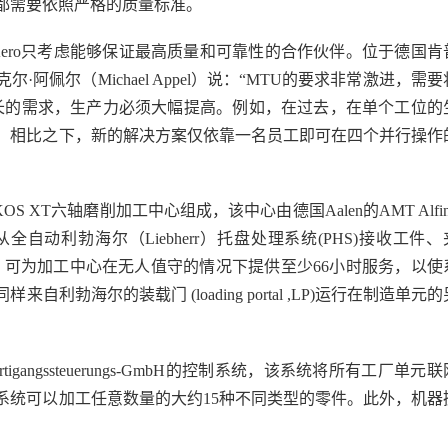
都需要依照严格的质量标准。
Aero只考虑能够保证最高质量和可靠性的合作伙伴。位于德国肯
佩尔（Michael Appel）说：“MTU的要求非常激进，需要
增长的需求，生产力必须大幅提高。例如，在过去，在单个工位的
。相比之下，新的解决方案仅依靠一名员工即可在四个并行操作
OKOS XT六轴磨削加工中心组成，该中心由德国Aalen的AMT Alfin
机器人从全自动利勃海尔（Liebherr）托盘处理系统(PHS)接收工件、
槽，可为加工中心在无人值守的情况下提供至少66小时服务，以使
勃海尔的装载门 (loading portal ,LP)运行在制造单元的
igangssteuerungs-GmbH的控制系统，该系统将所有工厂单元联
系统可以加工任意数量的大约15种不同类型的零件。此外，机器
。