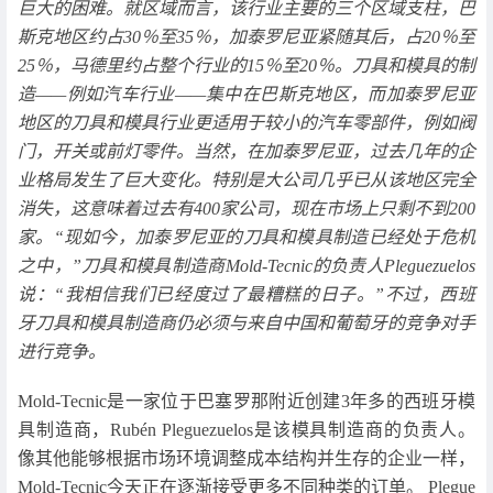
巨大的困难。就区域而言，该行业主要的三个区域支柱，巴
斯克地区约占30％至35％，加泰罗尼亚紧随其后，占20％至
25％，马德里约占整个行业的15％至20％。刀具和模具的制
造——例如汽车行业——集中在巴斯克地区，而加泰罗尼亚
地区的刀具和模具行业更适用于较小的汽车零部件，例如阀
门，开关或前灯零件。当然，在加泰罗尼亚，过去几年的企
业格局发生了巨大变化。特别是大公司几乎已从该地区完全
消失，这意味着过去有400家公司，现在市场上只剩不到200
家。“现如今，加泰罗尼亚的刀具和模具制造已经处于危机
之中，”刀具和模具制造商Mold-Tecnic的负责人Pleguezuelos
说：“我相信我们已经度过了最糟糕的日子。”不过，西班
牙刀具和模具制造商仍必须与来自中国和葡萄牙的竞争对手
进行竞争。
Mold-Tecnic是一家位于巴塞罗那附近创建3年多的西班牙模
具制造商，Rubén Pleguezuelos是该模具制造商的负责人。
像其他能够根据市场环境调整成本结构并生存的企业一样，
Mold-Tecnic今天正在逐渐接受更多不同种类的订单。 Plegue