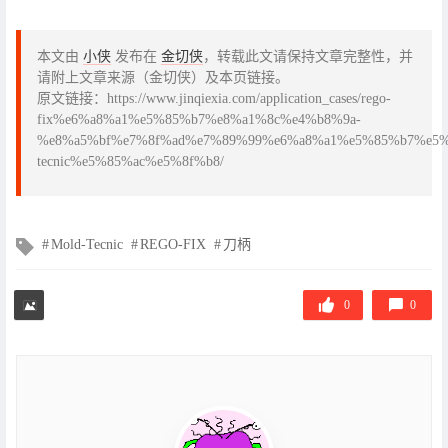
本文由
小侠
发布在
金切侠
，转载此文请保持文章完整性，并
请附上文章来源（金切侠）及本页链接。
原文链接：https://www.jinqiexia.com/application_cases/rego-
fix%e6%a8%a1%e5%85%b7%e8%a1%8c%e4%b8%9a-
%e8%a5%bf%e7%8f%ad%e7%89%99%e6%a8%a1%e5%85%b7%e5%
tecnic%e5%85%ac%e5%8f%b8/
文
Mold-Tecnic
REGO-FIX
刀柄
章
标
签
0
0