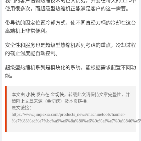
我们的客户信赖热缩技术的巨大优势，并要在每天的工作中
使用很多次，而超级型热缩机正能满足客户的这一需要。
带导轨的固定位置冷却方式，使不同直径刀柄的冷却在这台
高端机上非常便利。
安全性和服务也是超级型热缩机系列考虑的重点，冷却过程
的截止温度能自动控制。
超级型热缩机系列是模块化的系统，能根据需求配置不同功
能。
本文由
小侠
发布在
金切侠
，转载此文请保持文章完整性，并
请附上文章来源（金切侠）及本页链接。
原文链接：
https://www.jinqiexia.com/products_news/machinetools/haimer-
%e7%83%ad%e7%bc%a9%e6%8a%80%e6%9c%af%e7%9a%846%e5