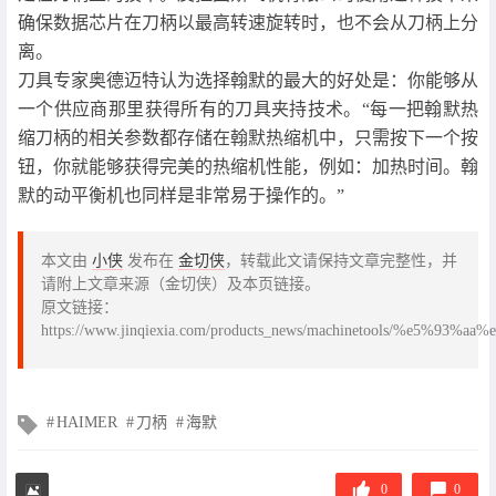
确保数据芯片在刀柄以最高转速旋转时，也不会从刀柄上分
离。
刀具专家奥德迈特认为选择翰默的最大的好处是：你能够从
一个供应商那里获得所有的刀具夹持技术。“每一把翰默热
缩刀柄的相关参数都存储在翰默热缩机中，只需按下一个按
钮，你就能够获得完美的热缩机性能，例如：加热时间。翰
默的动平衡机也同样是非常易于操作的。”
本文由
小侠
发布在
金切侠
，转载此文请保持文章完整性，并
请附上文章来源（金切侠）及本页链接。
原文链接：
https://www.jinqiexia.com/products_news/machinetools
文
HAIMER
刀柄
海默
章
标
签
0
0