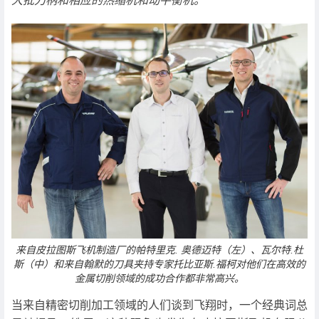
大批刀柄和相应的热缩机和动平衡机。
来自皮拉图斯飞机制造厂的帕特里克. 奥德迈特（左）、瓦尔特.杜
斯（中）和来自翰默的刀具夹持专家托比亚斯.福柯对他们在高效的
金属切削领域的成功合作都非常高兴。
当来自精密切削加工领域的人们谈到飞翔时，一个经典词总