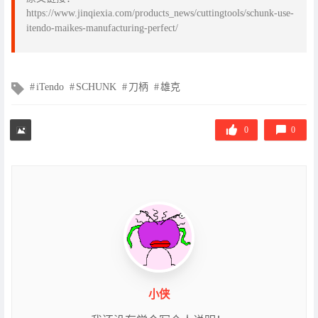
https://www.jinqiexia.com/products_news/cuttingtools/schunk-use-
itendo-maikes-manufacturing-perfect/
文
iTendo
SCHUNK
刀柄
雄克
章
标
签
0
0
小侠