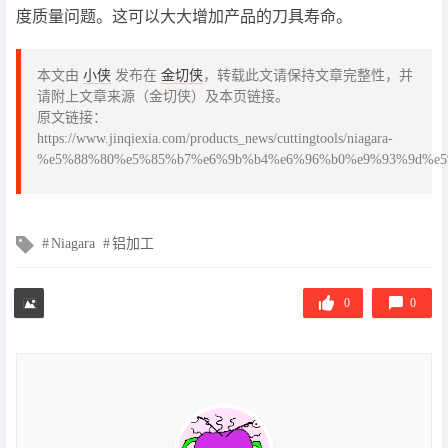
度质量问题。这可以大大增加产品的刀具寿命。
本文由
小侠
发布在
金切侠
，转载此文请保持文章完整性，并
请附上文章来源（金切侠）及本页链接。
原文链接：
https://www.jinqiexia.com/products_news/cuttingtools/niagara-
%e5%88%80%e5%85%b7%e6%9b%b4%e6%96%b0%e9%93%9d%e5
文
Niagara
铝加工
章
标
签
0
0