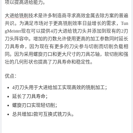
项以提高进给能力。
大进给铣削
技术是许多制造商寻求高效金属去除方案的普遍
共识。为满足市场对于更高铣削效率日益增长的需求，Tun
gMeister现在可以提供4刃大进给铣刀头并添加到现有的2刃
刀头阵容中。增加的刃数允许使用更高的加工参数同时延长
刀具寿命，因为现在有更多的刀尖参与切削而切削负载相
同。因为采用螺旋刃口和更大尺寸的刀具芯轴，软切削和强
壮的几何形状也提高了刀具寿命和稳定性。
优点：
4刃刀头用于大进给加工实现高效的铣削加工；
延长了刀具寿命；
螺旋刃口实现轻切削；
总共增加2款可互换式铣刀头。