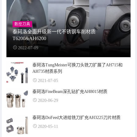
数控刀具
泰珂洛全面升级新一代不锈钢车削材质
T6200&AH6200
2022-07-09
泰珂洛TungMeister可换刀头铣刀扩展了AH715和
AH735材质系列
2021-07-05
泰珂洛FineBeam深孔钻扩充AH8015材质
2020-06-29
泰珂洛DoFeed大进给铣刀扩充AH3225刀片材质
2020-05-11