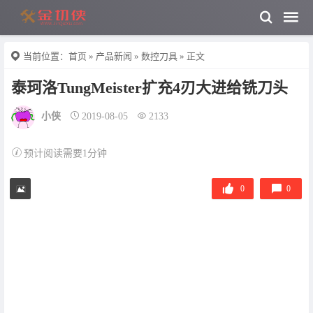
当前位置：
首页
»
产品新闻
»
数控刀具
» 正文
泰珂洛TungMeister扩充4刃大进给铣刀头
小侠
2019-08-05
2133
预计阅读需要1分钟
0
0