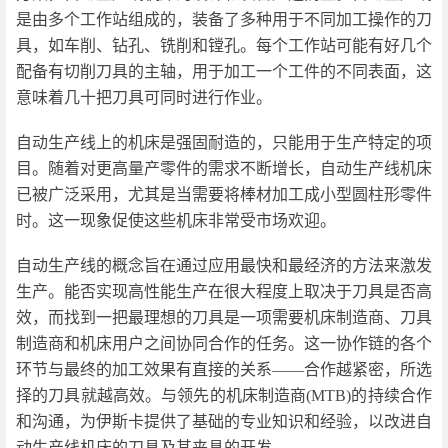
是由多个工作站组成的，装备了多种用于不同加工操作的刀
具，如车削、钻孔、铣削和镗孔。每个工作站可能有好几个
配备有切削刀具的主轴，用于加工一个工件的不同表面，这
意味着几十把刀具可同时进行作业。
自动生产线上的机床是强固耐造的，只能用于生产特定的项
目。随着对更高量产零件的需求不断增长，自动生产线机床
已被广泛采用，尤其是当需要将棒材加工成小型圆柱形零件
时。这一现象促使这些机床非常受市场欢迎。
自动生产线的概念旨在通过应用最快和最经济的方法来激发
生产。能否实现高性能生产在很大程度上取决于刀具是否高
效，而找到一把最理想的刀具是一项需要机床制造商、刀具
制造商和机床用户之间协同合作的任务。这一协作链的各个
环节与最终的加工效果有直接的关系——合作越紧密，所选
择的刀具就越高效。与领先的机床制造商(MTB)的持续合作
和沟通，为伊斯卡提供了基础的专业知识和经验，以改进自
动生产线机床的刀具及其夹具的开发。