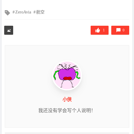
文
ZeroAvia
航空
章
标
签
1
0
小侠
我还没有学会写个人说明！