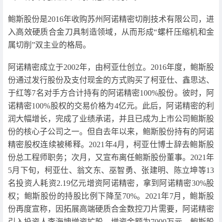
鲍斯股份是2016年收购苏州阿诺精密切削技术有限公司，进
入高效硬质合金刀具制造领域，从而形成“螺杆压缩机和金
属切削”双主业的格局。
阿诺精密成立于2002年，由柯亚仕创立。2016年度，鲍斯股
份通过发行股份及支付现金的方式购买了柯亚仕、鑫思达、
于红等7名对手方合计持有的阿诺精密100%股份。彼时，阿
诺精密100%股权的交易价格为4亿元。此后，阿诺精密的利
润大幅增长，完成了业绩承诺，并且已成为上市公司鲍斯股
份的核心子公司之一。但自去年以来，鲍斯股份持有的阿诺
精密股权连续被稀释。2021年4月，柯亚仕博士辞去鲍斯股
份总工程师职务；次月，又宣布离任鲍斯股份董事。2021年
5月下旬，柯亚仕、翁文东、巫智勇、张建明、陈立坤等13
名投资人耗资2.19亿元增资阿诺精密，拿到阿诺精密30%股
权；鲍斯股份的持股比例下降至70%。2021年7月，鲍斯股
份再度宣称，因拓展高端硬质合金数控刀片需要，阿诺精密
引入投资人李海坤增资扩股，增资金额为7000万元，鲍斯股