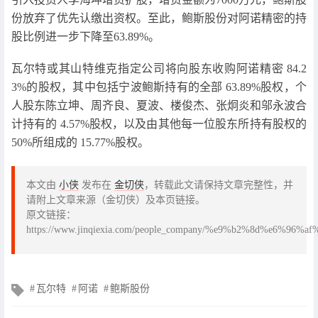
份放弃了优先认缴出资权。至此，鲍斯股份对阿诺精密的持
股比例进一步下降至63.89%。
瓦尔特或其山特维克指定公司将向股东收购阿诺精密 84.2
3%的股权，其中包括宁波鲍斯持有的全部 63.89%股权，个
人股东陈立坤、周齐良、夏波、楼俊杰、张炯炎和邬永波合
计持有的 4.57%股权，以及由其他每一位股东所持有股权的
50%所组成的 15.77%股权。
本文由
小侠
发布在
金切侠
，转载此文请保持文章完整性，并
请附上文章来源（金切侠）及本页链接。
原文链接：
https://www.jinqiexia.com/people_company/%e9%b2%8d%e
文
瓦尔特
阿诺
鲍斯股份
章
标