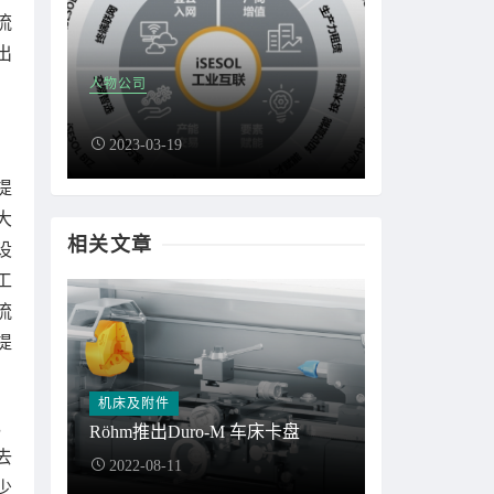
流
出
人物公司
2023-03-19
提
大
相关文章
设
工
流
提
机床及附件
，
Röhm推出Duro-M 车床卡盘
去
2022-08-11
少