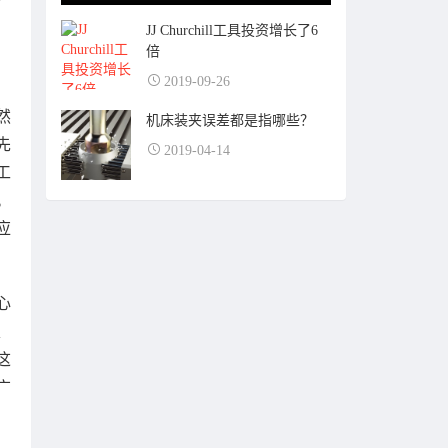
JJ Churchill工具投资增长了6
倍
2019-09-26
然
机床装夹误差都是指哪些？
先
2019-04-14
工
。
应
心
、
这
广