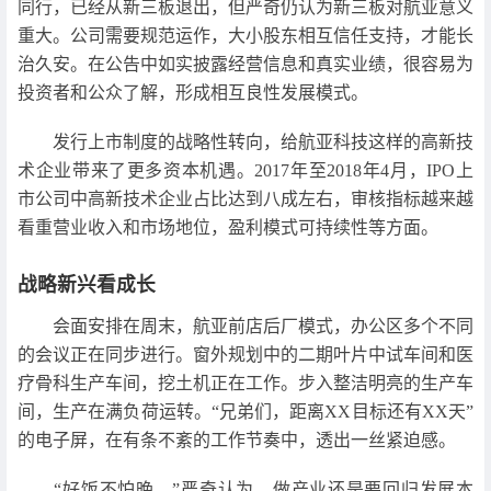
同行，已经从新三板退出，但严奇仍认为新三板对航亚意义
重大。公司需要规范运作，大小股东相互信任支持，才能长
治久安。在公告中如实披露经营信息和真实业绩，很容易为
投资者和公众了解，形成相互良性发展模式。
发行上市制度的战略性转向，给航亚科技这样的高新技
术企业带来了更多资本机遇。2017年至2018年4月，IPO上
市公司中高新技术企业占比达到八成左右，审核指标越来越
看重营业收入和市场地位，盈利模式可持续性等方面。
战略新兴看成长
会面安排在周末，航亚前店后厂模式，办公区多个不同
的会议正在同步进行。窗外规划中的二期叶片中试车间和医
疗骨科生产车间，挖土机正在工作。步入整洁明亮的生产车
间，生产在满负荷运转。“兄弟们，距离XX目标还有XX天”
的电子屏，在有条不紊的工作节奏中，透出一丝紧迫感。
“好饭不怕晚。”严奇认为，做产业还是要回归发展本