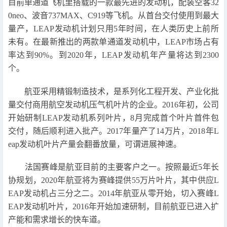
目前单通道飞机里搭载的一款最先进的发动机，配装空客32
0neo、波音737MAX、C919等飞机。从首台交付使用到最大
量产，LEAP发动机计划只用5年时间，在人类历史上前所
未有。在最新推出的两款单通道发动机中，LEAP市场占有
率达到90%。到2020年，LEAP发动机年产量将达到2300
个。
航亚采用精锻制造技术，是系列化工程开发、产业化批
量交付商用航空发动机压气机叶片的企业。2016年初，公司
开始研制LEAP发动机系列叶片，8月完成首个叶片首件包
交付，随后顺利进入批产。2017年量产了14万片，2018年L
eap发动机叶片产量会翻番放量，可谓进展神速。
法国赛峰是航亚目前的主要客户之一。按照最近5年长
协规划，2020年航亚将为赛峰提供55万片叶片，其中供应L
EAP发动机占三分之二。2014年航亚从零开始，切入赛峰L
EAP发动机叶片，2016年开始加速研制，目前航亚已进入扩
产能和需求增长的快车道。