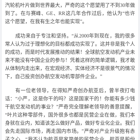
汽轮机叶片做到世界最大，严奇的这个愿望用了不到30年做
到了。在与赛峰、GE、RR这几年合作过后，他认为“也许
这个愿望，在我有生之年也能实现”。
成功来自于专注和坚持。“从2000年到现在，我的很多
常人认为过于理想化的目标都成功实现了。这并非是我个人
的成功，而是时代发展推动的结果！全球航空发动机产业未
来不能没有中国企业的参与！凭着这样的简单逻辑，我才敢
从体制内走出来，在宏观经济、实体经济不是很景气的情况
下，自己投资创办航空发动机零部件企业。”
有一位老领导，在得知严奇创办航亚后，曾半夜打电
话：“小严，这是你干的吗？这是国家干的！你能有多少钱
干航空发动机的事业？”严奇完全理解老领导的善意提醒，
“叶片这种零部件，国外很多也都是民营企业在做，我们本
身就在业内，知道该怎么做好产品，做好专业化企业。我们
会先走国际市场，再走国内市场。”严奇对产业升级抱有赤
子之心，“我不认为航亚是家简单的民营企业，航亚是股份