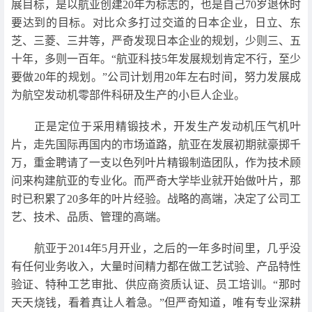
展目标，是以航亚创建20年为标志的，也是自己70岁退休时
要达到的目标。对比众多打过交道的日本企业，日立、东
芝、三菱、三井等，严奇发现日本企业的规划，少则三、五
十年，多则一百年。“航亚科技5年发展规划肯定不行，至少
要做20年的规划。”公司计划用20年左右时间，努力发展成
为航空发动机零部件科研及生产的小巨人企业。
正是定位于采用精锻技术，开发生产发动机压气机叶
片，走先国际再国内的市场道路，航亚在发展初期就豪掷千
万，重金聘请了一支以色列叶片精锻制造团队，作为技术顾
问来构建航亚的专业化。而严奇大学毕业就开始做叶片，那
时已积累了20多年的叶片经验。战略的高端，决定了公司工
艺、技术、品质、管理的高端。
航亚于2014年5月开业，之后的一年多时间里，几乎没
有任何业务收入，大量时间精力都在做工艺试验、产品特性
验证、特种工艺审批、供应商资质认证、员工培训。“那时
天天烧钱，看着真让人着急。”但严奇知道，唯有专业深耕