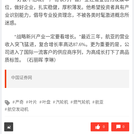
位，做好企业，扎实稳健，厚积薄发。他希望投资者具有产
业识别能力，倡导专业投资理念，不被各类时髦激进概念所
迷惑。
“战略新兴产业一定要看增长。”最近三年，航亚的营业
收入突飞猛进，复合增长率高达87.6%。更为重要的是，公
司进入了国际一流客户的供应商序列，为高成长打下了高品
质标签。（石丽晖 李琳）
中国证券网
文
严奇
叶片
叶盘
汽轮机
燃气轮机
航亚
章
航空发动机
标
签
0
0