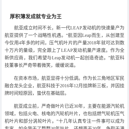
厚积薄发成就专业为王
航亚成立时间不长，新一代LEAP发动机的快速量产为
航亚提供了一个战略性机遇。“航亚因Leap而生，从创建至
今仅用4年多的时间，压气机叶片的产量2018年就可达到数
十万片的量级，完全跟上了LEAP发动机量产速度。作为全
新供应商，我们希望与Leap发动机一起创造奇迹。”航亚科
技董事长严奇带着微笑，缓缓说道。
在资本市场，航亚显得十分低调。作为长三角地区军民
融合龙头企业，航亚科技于2016年12月挂牌新三板，并因挂
牌时间短原因，蛰伏在基础层。
航亚成立前，严奇做叶片已近30年，主要在能源汽轮机
领域，包括火电、核电的汽轮机叶片，也包括燃气轮机压气
机叶片和部分涡轮叶片。“十几年认真专注一件事可以成为
专家。如今我干了整整30年叶片，还想再干20年，争取干满