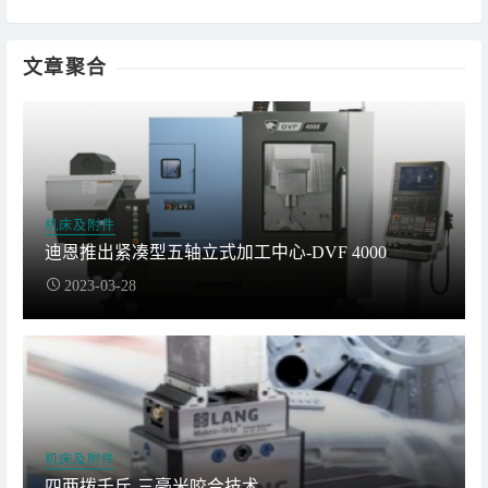
文章聚合
机床及附件
迪恩推出紧凑型五轴立式加工中心-DVF 4000
2023-03-28
机床及附件
四两拨千斤-三毫米咬合技术