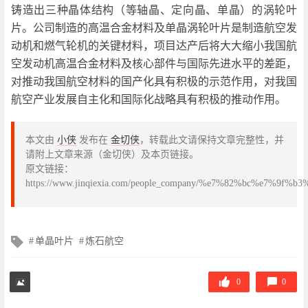
铸造出三种晶体结构（等轴晶、定向晶、单晶）的涡轮叶
片。公司制造的高温合金材料及单晶涡轮叶片是制造航空发
动机和燃气轮机的关键材料，项目达产后将大大缩小我国航
空发动机高温合金材料及核心部件与国际先进水平的差距，
对推动我国航空材料的国产化具有积极的示范作用，对我国
航空产业发展自主化和国际化战略具有积极的推动作用。
本文由
小侠
发布在
金切侠
，转载此文请保持文章完整性，并
请附上文章来源（金切侠）及本页链接。
原文链接：
https://www.jinqiexia.com/people_company/%e7%82%bc%
文
单晶叶片
炼石航空
章
标
签
0
0