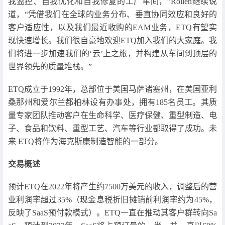
我监控、自我优化和自我修复的工厂车间，”Rollén继续说
道，“凭借我们在全球的业务分布、垂直协同效应和良好的
客户适应性，以及我们最近收购的EAM业务，ETQ有望实
现快速增长。我们很自豪地欢迎ETQ加入我们的大家庭。我
们将进一步加速我们的‘云’上之旅，并构建从车间到顶层的
世界领先的质量堆栈。”
ETQ成立于1992年，总部位于美国马萨诸塞州，在美国亚利
桑那州和爱尔兰都柏林设有办事处，拥有185名员工。其质
量专家团队推动客户在生命科学、医疗保健、重型制造、电
子、食品和饮料、重型工艺、汽车等行业都取得了成功。未
来 ETQ将作为海克斯康制造智能的一部分。
交易概述
预计ETQ在2022年将产生约7500万美元的收入，调整后的营
业利润率超过35%（现金息税折旧摊销前利润率约为45%，
反映了SaaS预付款模式）。ETQ一直在推动其客户群转向Sa