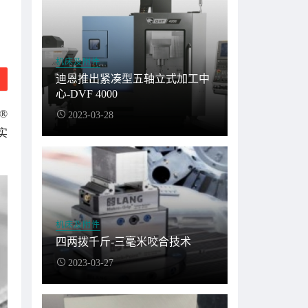
机床及附件
迪恩推出紧凑型五轴立式加工中
心-DVF 4000
®
2023-03-28
实
机床及附件
四两拨千斤-三毫米咬合技术
2023-03-27