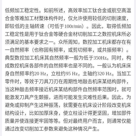
低频加工稳定性。如前所述，高效率加工钛合金或航空高温
合金等难加工材整体构件时，仅允许使用较低的切削速度，
即较低的主轴转速（可低于100r/min）。因此，取得低频加
工稳定性是用于钛合金等硬合金材切削加工之数控机床所必
须满足的基本要求之一。众所周知，数控加工机床都存在有
一自然频率（也称固有频率，或剪切频率，或共振频率）。
典型数控加工机床其自然频率一般为低于350Hz。同时，构
成数控机床各部件的自然频率也是不同的。一般认为机床床
身自然频率约20 Hz，立柱约95 Hz，主轴约320 Hz。当加工
零件时，等效于刀具刀刃在周期性地敲击机床某结构部件，
当这种敲击频率接近机床某结构部件自然频率范围时，就可
能激发刀具产生颤振，进而可能发生灾难性后果。因此，为
避免或抑制产生这种振荡，就需要在机床设计阶段改变机床
结构设计，比如加厚床身，使立柱设计得更坚固，增加部件
质量并使连接更牢固等等。但对最终用户而言，则通常仅能
通过改变切削加工参数来避免这种情况产生。