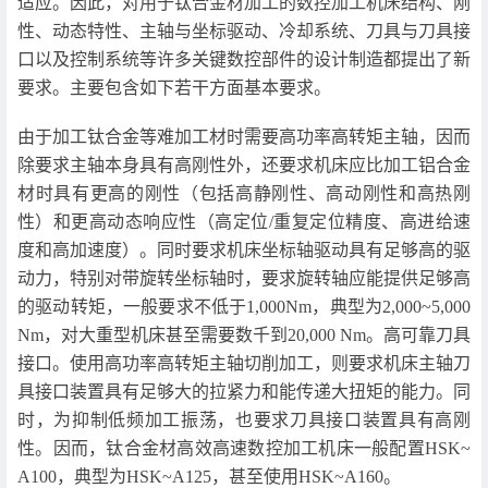
适应。因此，对用于钛合金材加工的数控加工机床结构、刚
性、动态特性、主轴与坐标驱动、冷却系统、刀具与刀具接
口以及控制系统等许多关键数控部件的设计制造都提出了新
要求。主要包含如下若干方面基本要求。
由于加工钛合金等难加工材时需要高功率高转矩主轴，因而
除要求主轴本身具有高刚性外，还要求机床应比加工铝合金
材时具有更高的刚性（包括高静刚性、高动刚性和高热刚
性）和更高动态响应性（高定位/重复定位精度、高进给速
度和高加速度）。同时要求机床坐标轴驱动具有足够高的驱
动力，特别对带旋转坐标轴时，要求旋转轴应能提供足够高
的驱动转矩，一般要求不低于1,000Nm，典型为2,000~5,000
Nm，对大重型机床甚至需要数千到20,000 Nm。高可靠刀具
接口。使用高功率高转矩主轴切削加工，则要求机床主轴刀
具接口装置具有足够大的拉紧力和能传递大扭矩的能力。同
时，为抑制低频加工振荡，也要求刀具接口装置具有高刚
性。因而，钛合金材高效高速数控加工机床一般配置HSK~
A100，典型为HSK~A125，甚至使用HSK~A160。