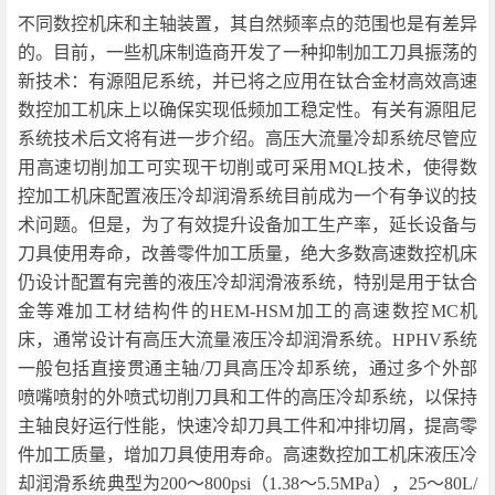
不同数控机床和主轴装置，其自然频率点的范围也是有差异
的。目前，一些机床制造商开发了一种抑制加工刀具振荡的
新技术：有源阻尼系统，并已将之应用在钛合金材高效高速
数控加工机床上以确保实现低频加工稳定性。有关有源阻尼
系统技术后文将有进一步介绍。高压大流量冷却系统尽管应
用高速切削加工可实现干切削或可采用MQL技术，使得数
控加工机床配置液压冷却润滑系统目前成为一个有争议的技
术问题。但是，为了有效提升设备加工生产率，延长设备与
刀具使用寿命，改善零件加工质量，绝大多数高速数控机床
仍设计配置有完善的液压冷却润滑液系统，特别是用于钛合
金等难加工材结构件的HEM-HSM加工的高速数控MC机
床，通常设计有高压大流量液压冷却润滑系统。HPHV系统
一般包括直接贯通主轴/刀具高压冷却系统，通过多个外部
喷嘴喷射的外喷式切削刀具和工件的高压冷却系统，以保持
主轴良好运行性能，快速冷却刀具工件和冲排切屑，提高零
件加工质量，增加刀具使用寿命。高速数控加工机床液压冷
却润滑系统典型为200～800psi（1.38～5.5MPa），25～80L/