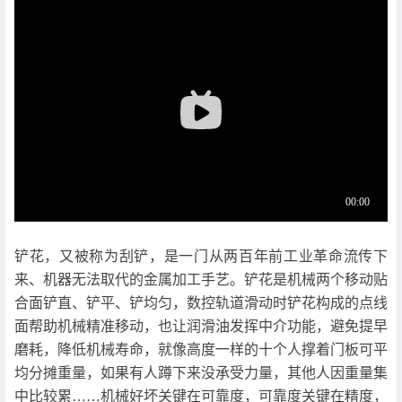
铲花，又被称为刮铲，是一门从两百年前工业革命流传下
来、机器无法取代的金属加工手艺。铲花是机械两个移动贴
合面铲直、铲平、铲均匀，数控轨道滑动时铲花构成的点线
面帮助机械精准移动，也让润滑油发挥中介功能，避免提早
磨耗，降低机械寿命，就像高度一样的十个人撑着门板可平
均分摊重量，如果有人蹲下来没承受力量，其他人因重量集
中比较累……机械好坏关键在可靠度，可靠度关键在精度，