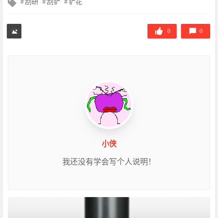
文
刮研
刮铲
铲花
章
标
签
0
0
小侠
我还没有学会写个人说明！