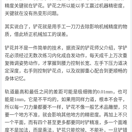
精度关键就在铲花。铲花之所以能以手工赢过机器精密度，
关键就在没有热变形问题。
其实说白了，铲花就是用手工一刀刀去除影响机械精度的物
质，借此矫正机械加工的误差。
铲花并不是一件简单的技术，据资深的铲花师父介绍，学铲
花必须经过无数次练习内化成自发动作，每天成千上万次重
复微调姿势动作，才掌握到腰力控制长宽、左手下压力道决
定深度，右手则控制铲花点，以及双脚重心配合到更顺畅的
身体记忆。
轨道最高和最低之间的差距可能是极细微的0.01mm，也可
能是1mm，它是不平均的，如果用同样力道，根本不会平，
所以每一刀力量都要不一样，铲花不像一般艺术品雕塑，只
要一个地方不准，就会影响其他地方的精密度。再加上不只
一个平面，而有四个甚至更多都要同时铲精准，多一个面难
度不是加法，而是乘法，铲花只能挖掉、不能补，一旦铲错