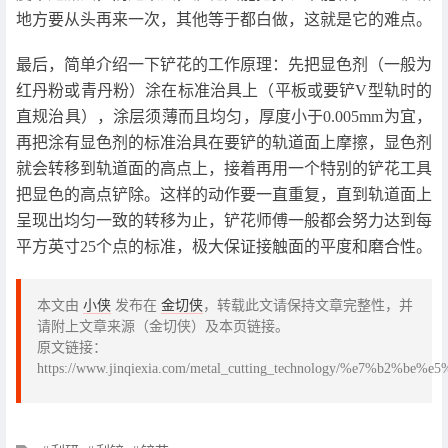
地方要从头再来一次，其他等于都白做，这就是它的难点。
最后，简单介绍一下铲花的工作原理：先把显色剂（一般为
红丹粉或青丹粉）涂在标准治具上（平板或要铲V型轨时的
直规治具），涂层须薄而且均匀，厚度小于0.005mm为宜，
再把涂有显色剂的标准治具在要铲的轨道面上摩擦，显色剂
就会转移到轨道面的高点上，接着再用一个特别的铲花工具
把显色的高点铲除。这样的动作要一直重复，直到轨道面上
呈现出均匀一致的转移为止，铲花师傅一般都会努力达到每
平方英寸25个点的标准，极大保证接触面的平度和磨合性。
本文由
小侠
发布在
金切侠
，转载此文请保持文章完整性，并
请附上文章来源（金切侠）及本页链接。
原文链接：
https://www.jinqiexia.com/metal_cutting_technology/%e7