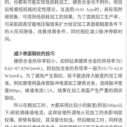
的，也都有可能实现低损耗加工，硬质合金也不例外。但目
前根据低损耗的定性理论，当选用≤0.01 A/μs时，具有吸附
碳现象，可得到低损耗加工的效果。为了提高加工生产率，
可采取提高空载电压幅值来扩大给定加工表面粗糙度条件下
的火花间隙值，改善排屑条件，同时相应减少脉冲停歇时
间。
减少表面裂纹的技巧
硬质合金热导率较小，如钨钻类硬质合金的热导率为5
8.62~87.92W/(m•K)，钨钴钛合金的热导率一般为16.75~62.8
W/(m•K)。为了避免产生裂纹，就不能选择大脉宽的加工规
准。例如曾使用晶体管脉冲电源加工硬质合金，选择脉冲宽
度800μs、峰值电流1.5A，结果在加工表面产生严重的网状
裂纹。
所以在粗加工时，大都采用比较小的脉宽(例如100μs以
下)和较高峰值电流，这样就使所谓电火花加工的热影响层
较薄。即使有裂纹，其深度也较浅。然后精加工时，同样选