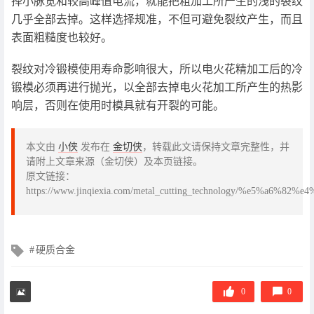
择小脉宽和较高峰值电流，就能把粗加工所产生的浅的裂纹
几乎全部去掉。这样选择规准，不但可避免裂纹产生，而且
表面粗糙度也较好。
裂纹对冷锻模使用寿命影响很大，所以电火花精加工后的冷
锻模必须再进行抛光，以全部去掉电火花加工所产生的热影
响层，否则在使用时模具就有开裂的可能。
本文由
小侠
发布在
金切侠
，转载此文请保持文章完整性，并
请附上文章来源（金切侠）及本页链接。
原文链接：
https://www.jinqiexia.com/metal_cutting_technology/%
文
硬质合金
章
标
签
0
0