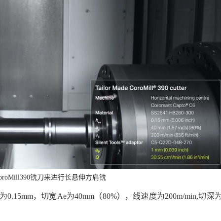
roMill390铣刀来进行长悬伸方肩铣
5mm，切宽Ae为40mm（80%），线速度为200m/min,切深为
。