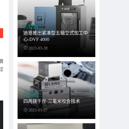
机床及附件
迪恩推出紧凑型五轴立式加工中
心-DVF 4000
2023-03-28
钢
过
机床及附件
四两拨千斤-三毫米咬合技术
2023-03-27