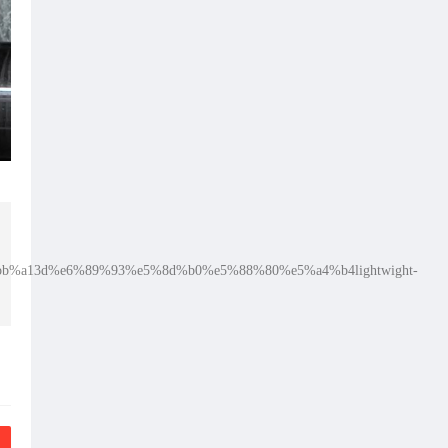
6%bb%a13d%e6%89%93%e5%8d%b0%e5%88%80%e5%a4%b4lightwight-