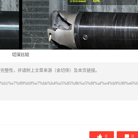
切深比较
章完整性，并请附上文章来源（金切侠）及本页链接。
ses/%e5%b1%b1%e7%89%b9%e7%bb%b4%e5%85%8b%e5%8f%af%e4%b9%90%e
0
0