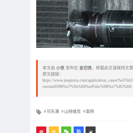
本文由
小侠
发布在
金切侠
，转载此文请保持文
原文链接：
https://www.jinqiexia.com/application_ca
coromill390%e7%9a%84%e4%bc%98%e7%82%b9/
文
可乐满
山特维克
案例
章
标
签