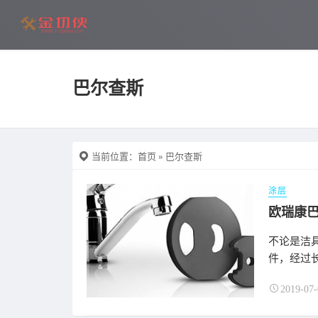
巴尔查斯
当前位置：
首页
» 巴尔查斯
涂层
欧瑞康
不论是洁
件，经过长
2019-07-