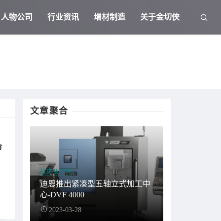
人物公司
行业资讯
增材制造
关于金切侠
文章聚合
命
机床及附件
迪恩推出紧凑型五轴立式加工中
心-DVF 4000
2023-03-28